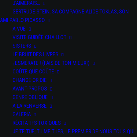
J’AIMERAIS…
DU 07 JAN 2026
AU 09 FÉV 2026
GERTRUDE STEIN, SA COMPAGNE ALICE TOKLAS, SON
La Filature, Scène Nationale - Mulhouse
AMI PABLO PICASSO
DU 25 AU 26 MAR 2026
A VUE
Festival Kidanse - L'Échangeur CDCN de Château-Thierry
VISITE GUIDÉE CHAILLOT
DU 02 AU 03 AVR 2026
SISTERS
Bords 2 Scènes - Vitry-le-François
LE BRUIT DES LIVRES
DU 09 AU 11 AVR 2026
¡ ESMÉRATE ! (FAIS DE TON MIEUX!)
Auditorium Jean-Pierre Miquel - Ville de Vincennes
COÛTE QUE COÛTE
CHANGE OR DIE
DU 12 AU 13 AVR 2026
AVANT-PROPOS
Centre des Bords de Marne - Le Perreux-sur-Marne
GENRE OBLIQUE
A LA RENVERSE
GALERIA
RÉCITATIFS TOXIQUES
JE TE TUE, TU ME TUES, LE PREMIER DE NOUS TOUS QUI