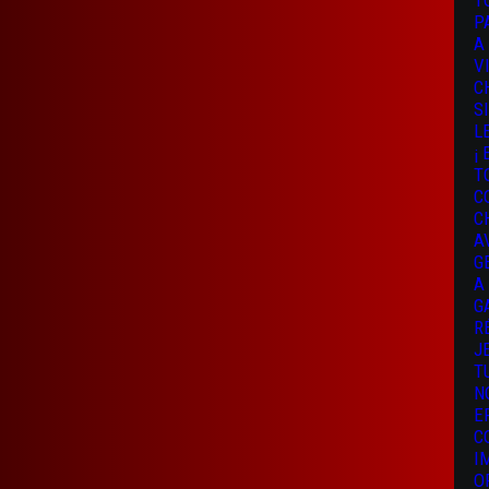
T
P
A
V
C
S
L
¡
T
C
C
A
G
A
G
R
J
T
N
E
C
I
O