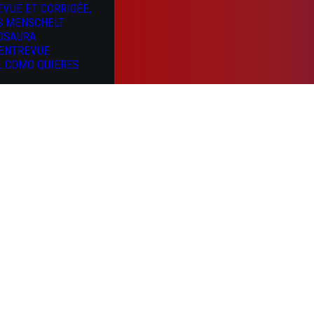
EVUE ET CORRIGÉE,
S MENSCHELT
OSAURA
’ENTREVUE
L COMO QUIERES