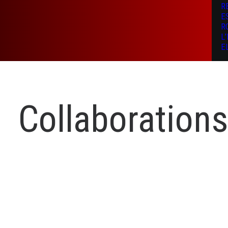
R
E
R
L
E
Collaborations