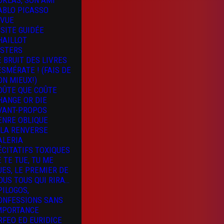
OKLAS, SON AMI
ABLO PICASSO
 VUE
ISITE GUIDÉE
HAILLOT
ISTERS
E BRUIT DES LIVRES
 ESMÉRATE ! (FAIS DE
ON MIEUX!)
OÛTE QUE COÛTE
HANGE OR DIE
VANT-PROPOS
ENRE OBLIQUE
 LA RENVERSE
ALERIA
ÉCITATIFS TOXIQUES
E TE TUE, TU ME
UES, LE PREMIER DE
OUS TOUS QUI RIRA…
PILOGOS,
ONFESSIONS SANS
MPORTANCE
RFEO ED EURIDICE