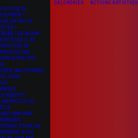
CALENDRIER
ACTIONS ARTISTIQ
UI A PEUR DE
YSISTRATA ?
N NE VA PAS SE
ÉFILER !
EÑORA TENTACIÓN
UENTISTAS, IL SE
ASSE PLUS DE
HOSES EN UNE
EURE QU’EN CENT
NS
DISEA, NOS VOYAGES
VEC VOUS
ALTI
ARADES
ES INQUIETS
A MERVEILLE DU
IÈCLE
AMILY MACHINE
’AIMERAIS…
ERTRUDE STEIN, SA
OMPAGNE ALICE