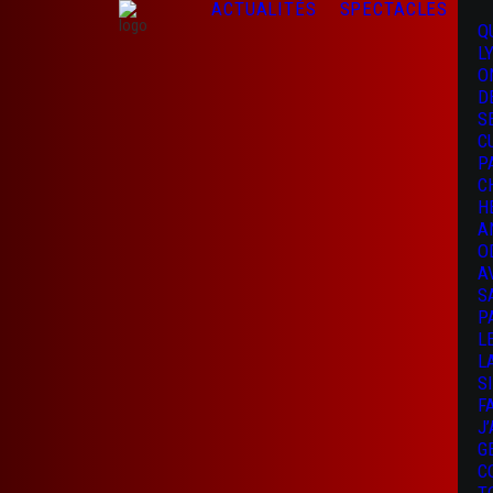
ACTUALITÉS
SPECTACLES
Q
L
O
D
S
C
P
C
H
A
O
A
S
P
L
L
S
F
J
G
C