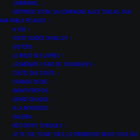
J’AIMERAIS…
GERTRUDE STEIN, SA COMPAGNE ALICE TOKLAS, SON
AMI PABLO PICASSO
A VUE
VISITE GUIDÉE CHAILLOT
SISTERS
LE BRUIT DES LIVRES
DATE
¡ ESMÉRATE ! (FAIS DE TON MIEUX!)
24 Nov
2018
COÛTE QUE COÛTE
Expired!
CHANGE OR DIE
AVANT-PROPOS
HEURE
GENRE OBLIQUE
All Day
A LA RENVERSE
GALERIA
PAR
RÉCITATIFS TOXIQUES
SPECTACLES
JE TE TUE, TU ME TUES, LE PREMIER DE NOUS TOUS QUI
CV animé