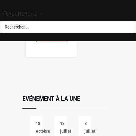
+ Ajouter à mon
Agenda Google
RECHERCHE
+ iCal / Outlook
export
EVÉNEMENT À LA UNE
18
18
8
octobre
juillet
juillet