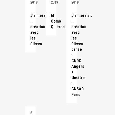
2018
2019
2019
J’aimerais…
El
J’aimerais…
–
Como
–
création
Quieres
création
avec
avec
les
les
élèves
élèves
danse
:
CNDC
Angers
+
théâtre
:
CNSAD
Paris
8