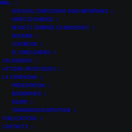
RIRA…
EPILOGOS, CONFESSIONS SANS IMPORTANCE
ORFEO ED EURIDICE
REVUE ET CORRIGÉE, ES MENSCHELT
ROSAURA
PARTAGEZ CET
L’ENTREVUE
ÉVÉNEMENT
EL COMO QUIERES
CALENDRIER
ACTIONS ARTISTIQUES
LA COMPAGNIE
PRÉSENTATION
BIOGRAPHIES
EQUIPE
+ Ajouter à mon
TRANSMISSION ARTISTIQUE
Agenda Google
PUBLICATIONS
CONTACTS
+ iCal / Outlook