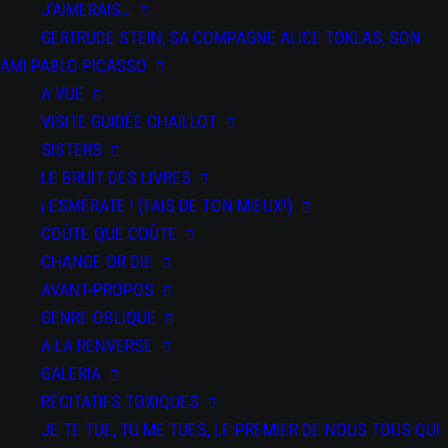
J’AIMERAIS…
GERTRUDE STEIN, SA COMPAGNE ALICE TOKLAS, SON
AMI PABLO PICASSO
A VUE
VISITE GUIDÉE CHAILLOT
SISTERS
LE BRUIT DES LIVRES
DATE
¡ ESMÉRATE ! (FAIS DE TON MIEUX!)
du 19 au 20
Sep 2020
COÛTE QUE COÛTE
Expired!
CHANGE OR DIE
AVANT-PROPOS
HEURE
GENRE OBLIQUE
All Day
A LA RENVERSE
GALERIA
RÉCITATIFS TOXIQUES
Parades
JE TE TUE, TU ME TUES, LE PREMIER DE NOUS TOUS QUI